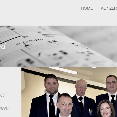
HOME
KONZER
nd
rer
erer