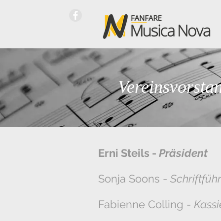
Vereinsvorsta
Erni Steils -
Präsident
Sonja Soons -
Schriftfüh
Fabienne Colling -
Kassi